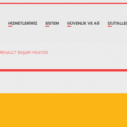
HİZMETLERİMİZ
SİSTEM
GÜVENLİK VE AĞ
DİJİTALL
RENAULT BAŞARI HİKAYESİ