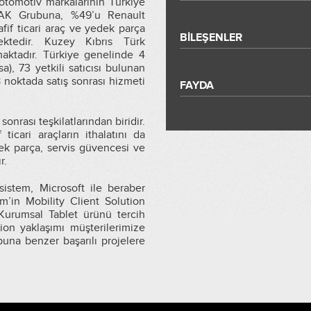
otomotiv markalarının Türkiye
OYAK Grubuna, %49’u Renault
afif ticari araç ve yedek parça
BİLEŞENLER
mektedir. Kuzey Kıbrıs Türk
aktadır. Türkiye genelinde 4
a), 73 yetkili satıcısı bulunan
 noktada satış sonrası hizmeti
FAYDA
onrası teşkilatlarından biridir.
icari araçların ithalatını da
dek parça, servis güvencesi ve
r.
sistem, Microsoft ile beraber
m’in Mobility Client Solution
 Kurumsal Tablet ürünü tercih
tion yaklaşımı müşterilerimize
una benzer başarılı projelere