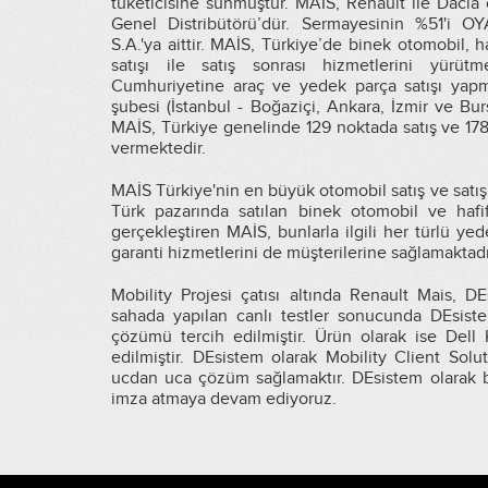
tüketicisine sunmuştur. MAİS, Renault ile Dacia 
Genel Distribütörü’dür. Sermayesinin %51'i 
S.A.'ya aittir. MAİS, Türkiye’de binek otomobil, h
satışı ile satış sonrası hizmetlerini yürüt
Cumhuriyetine araç ve yedek parça satışı yapm
şubesi (İstanbul - Boğaziçi, Ankara, İzmir ve Burs
MAİS, Türkiye genelinde 129 noktada satış ve 178
vermektedir.
MAİS Türkiye'nin en büyük otomobil satış ve satış s
Türk pazarında satılan binek otomobil ve hafif t
gerçekleştiren MAİS, bunlarla ilgili her türlü ye
garanti hizmetlerini de müşterilerine sağlamaktadı
Mobility Projesi çatısı altında Renault Mais, DE
sahada yapılan canlı testler sonucunda DEsiste
çözümü tercih edilmiştir. Ürün olarak ise Dell
edilmiştir. DEsistem olarak Mobility Client Solu
ucdan uca çözüm sağlamaktır. DEsistem olarak b
imza atmaya devam ediyoruz.