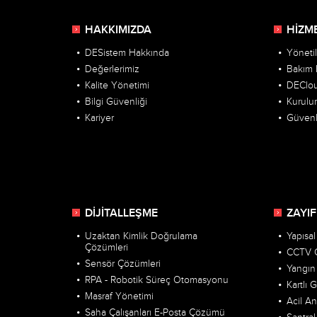
HAKKIMIZDA
HİZM
DESistem Hakkında
Yöneti
Değerlerimiz
Bakım 
Kalite Yönetimi
DEClo
Bilgi Güvenliği
Kurulu
Kariyer
Güvenl
DİJİTALLEŞME
ZAYIF
Uzaktan Kimlik Doğrulama
Yapısa
Çözümleri
CCTV Ç
Sensör Çözümleri
Yangın 
RPA - Robotik Süreç Otomasyonu
Kartlı 
Masraf Yönetimi
Acil A
Saha Çalışanları E-Posta Çözümü