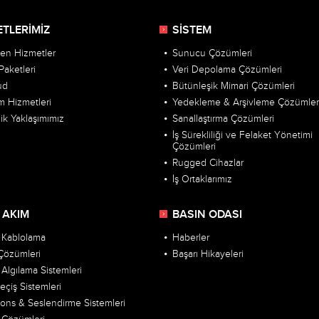
ETLERİMİZ
SİSTEM
len Hizmetler
Sunucu Çözümleri
Paketleri
Veri Depolama Çözümleri
ud
Bütünleşik Mimari Çözümleri
m Hizmetleri
Yedekleme & Arşivleme Çözümler
ik Yaklaşımımız
Sanallaştırma Çözümleri
İş Sürekliliği ve Felaket Yönetimi
Çözümleri
Rugged Cihazlar
İş Ortaklarımız
 AKIM
BASIN ODASI
l Kablolama
Haberler
özümleri
Başarı Hikayeleri
Algılama Sistemleri
Geçiş Sistemleri
nons & Seslendirme Sistemleri