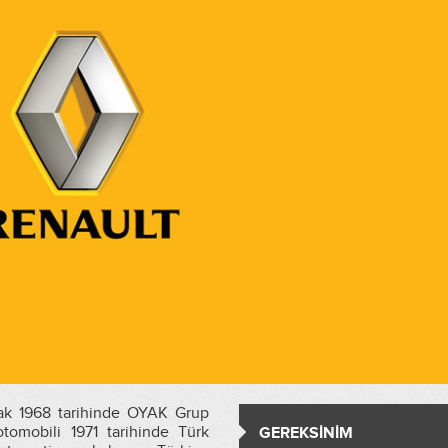
cak 1968 tarihinde OYAK Grup
tomobili 1971 tarihinde Türk
GEREKSİNİM